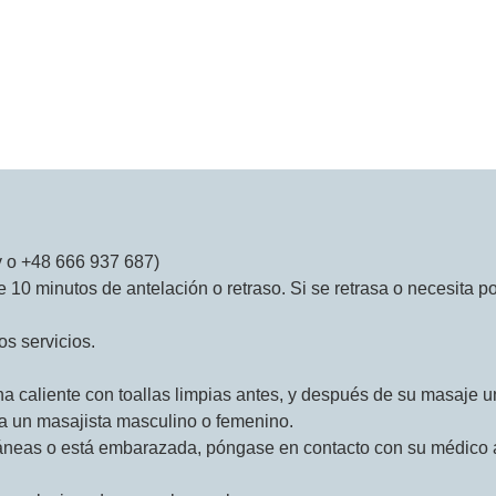
eja en una escapada romántica, o simplemente regálese más ti
Leer Más...
y o +48 666 937 687)
10 minutos de antelación o retraso. Si se retrasa o necesita po
os servicios.
 caliente con toallas limpias antes, y después de su masaje un
ea un masajista masculino o femenino.
táneas o está embarazada, póngase en contacto con su médico 