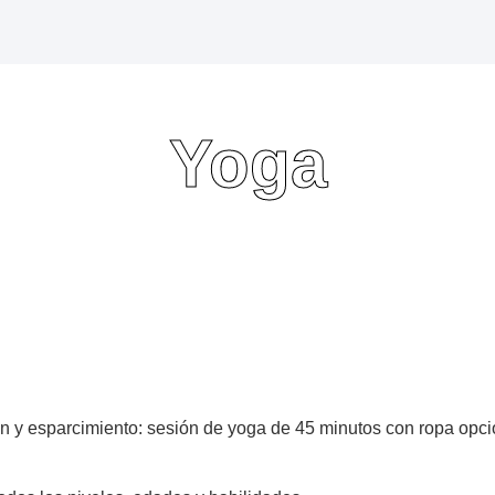
Yoga
as para relajar el cuerpo, mejorar la flexibilidad y favorecer e
Reserve Ahora
 y esparcimiento: sesión de yoga de 45 minutos con ropa opci