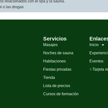
s relacionados con el spa y la sauna.
l o las drogas
Servicios
Enlace
Masajes
Inicio
Noches de sauna
Experienc
Habitaciones
Eventos
Fiestas privadas
✨Tarjeta r
Tienda
Lista de precios
Cursos de formación