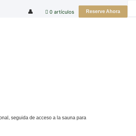
👤
0 artículos
Reserve Ahora
l bienestar general en un entorno tranquilo y acogedor.
onal, seguida de acceso a la sauna para