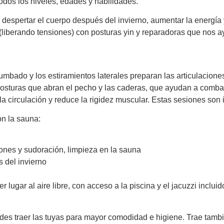
todos los niveles, edades y habilidades.
espertar el cuerpo después del invierno, aumentar la energía y m
 (liberando tensiones) con posturas yin y reparadoras que nos 
mbado y los estiramientos laterales preparan las articulacione
sturas que abran el pecho y las caderas, que ayudan a combatir
 la circulación y reduce la rigidez muscular. Estas sesiones son
on la sauna:
ones y sudoración, limpieza en la sauna
 del invierno
r lugar al aire libre, con acceso a la piscina y el jacuzzi inclui
es traer las tuyas para mayor comodidad e higiene. Trae tambié