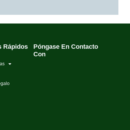
s Rápidos
Póngase En Contacto
Con
ias
egalo