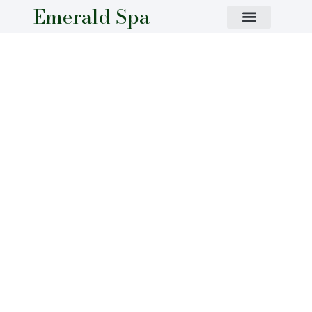
Emerald Spa
Karta podarunkowa ✨