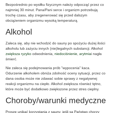
Bezpośrednio po wysiłku fizycznym należy odpocząć przez co
najmniej 30 minut. Pana/Pani serce i organizm potrzebują
trochę czasu, aby zregenerować się przed dalszym
obciążeniem organizmu wysoką temperaturą.
Alkohol
Zaleca się, aby nie wchodzić do sauny po spożyciu dużej ilości
alkoholu lub zażyciu innych (nie)legalnych substancji. Alkohol
zwiększa ryzyko
odwodnienia,
niedociśnienie
,
arytmia
i nagła
śmierć.
Nie zaleca się podejmowania prób "wypocenia" kaca.
Odurzenie alkoholem obniża zdolność oceny sytuacji, przez co
dana osoba może nie zdawać sobie sprawy z negatywnej
reakcji organizmu na ciepło. Alkohol zwiększa również tętno,
które może być dodatkowo zwiększone przez stres cieplny.
Choroby/warunki medyczne
Proszę unikać korzystania z sauny, jeśli są Państwo chorzy