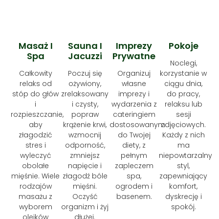
Masaż I
Sauna I
Imprezy
Pokoje
Spa
Jacuzzi
Prywatne
Noclegi,
Całkowity
Poczuj się
Organizuj
korzystanie w
relaks od
ożywiony,
własne
ciągu dnia,
stóp do głów
zrelaksowany
imprezy i
do pracy,
i
i czysty,
wydarzenia z
relaksu lub
rozpieszczanie,
popraw
cateringiem
sesji
aby
krążenie krwi,
dostosowanym
zdjęciowych.
złagodzić
wzmocnij
do Twojej
Każdy z nich
stres i
odporność,
diety, z
ma
wyleczyć
zmniejsz
pełnym
niepowtarzalny
obolałe
napięcie i
zapleczem
styl,
mięśnie. Wiele
złagodź bóle
spa,
zapewniający
rodzajów
mięśni.
ogrodem i
komfort,
masażu z
Oczyść
basenem.
dyskrecję i
wyborem
organizm i żyj
spokój.
olejków
dłużej.