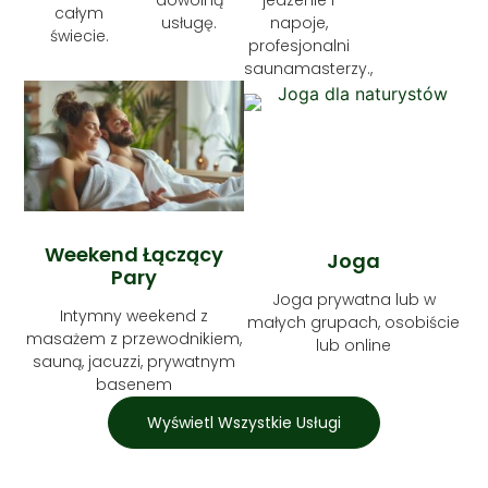
dowolną
jedzenie i
całym
usługę.
napoje,
świecie.
profesjonalni
saunamasterzy.,
Weekend Łączący
Joga
Pary
Joga prywatna lub w
Intymny weekend z
małych grupach, osobiście
masażem z przewodnikiem,
lub online
sauną, jacuzzi, prywatnym
basenem
Wyświetl Wszystkie Usługi