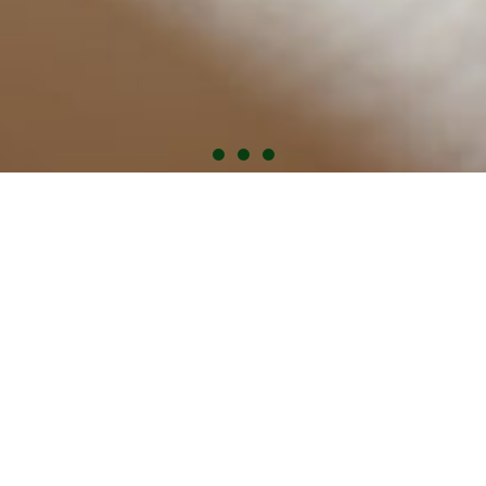
Zrelaksuj się,
zresetuj, powtórz
Doświadcz
Profesjonalnego Masażu
Zarezerwuj Teraz