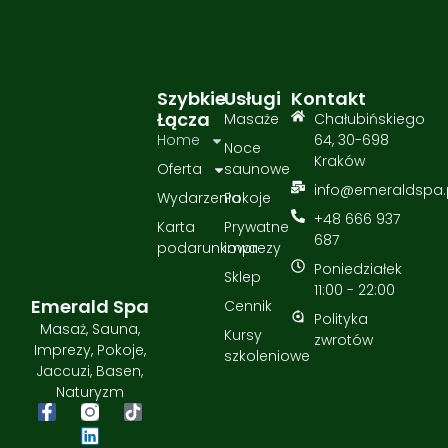
Szybkie
Usługi
Kontakt
Łącza
Masaże
Chałubińskiego
Home
64, 30-698
Noce
Kraków
Oferta
saunowe
info@emeraldspa.
Wydarzenia
Pokoje
+48 666 937
Karta
Prywatne
687
podarunkowa
imprezy
Poniedziałek
Sklep
11:00 - 22:00
Emerald Spa
Cennik
Polityka
Masaż, Sauna,
Kursy
zwrotów
Imprezy, Pokoje,
szkoleniowe
Jaccuzi, Basen,
Naturyzm