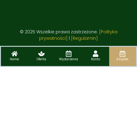
© 2025 Wszelkie prawa zastrzeżone.
[Polityka
prywatności]
|
[Regulamin]
Home
Oferta
Wydarzenia
Konto
Książka