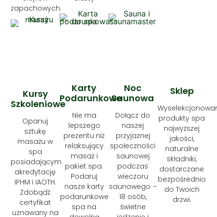
zapachowych.
Karty
Noc
Sklep
Kursy
Podarunkowe
Saunowa
Szkoleniowe
Wyselekcjonowa
Nie ma
Dołącz do
produkty spa
Opanuj
lepszego
naszej
najwyższej
sztukę
prezentu niż
przyjaznej
jakości,
masażu w
relaksujący
społeczności
naturalne
spa
masaż i
saunowej
składniki,
posiadającym
pakiet spa.
podczas
dostarczane
akredytację
Podaruj
wieczoru
bezpośrednio
IPHM i IAOTH.
nasze karty
saunowego –
do Twoich
Zdobądź
podarunkowe
18 osób,
drzwi.
certyfikat
spa na
świetne
uznawany na