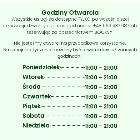
Godziny Otwarcia
Wszystkie usługi są dostępne TYLKO po wcześniejszej
rezerwacji, dzwoniąc do nas pod numer +48 666 937 687 lub
rezerwując za pośrednictwem
BOOKSY
.
Nie jesteśmy otwarci na przypadkowe korzystanie.
Na specjalne życzenie możemy być otwarci również w innych
godzinach.
Poniedziałek
11:00 - 21:00
Wtorek
11:00 - 21:00
Środa
11:00 - 21:00
Czwartek
11:00 - 21:00
Piątek
11:00 - 21:00
Sobota
11:00 - 21:00
Niedziela
11:00 - 21:00