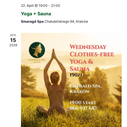
22. April @ 19:00
-
21:00
Yoga + Sauna
Smaragd Spa
Chałubińskiego 64, Kraków
APR.
15
2026