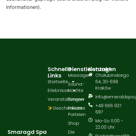
Informationen).
Schnelle
Dienstleistungen
Kontakt
Links
Massagen
Chałubinskiego
Startseite
64, 30-698
Sauna-
Kraków
Erlebnisse
Nächte
info@emeraldspa.
Veranstaltungen
Zimmer
+48 666 937
Geschenkkarte
Private
687
Parteien
Mo-So 11:00 -
Shop
22:00 Uhr
Smaragd Spa
Die
Rückgabepolitik