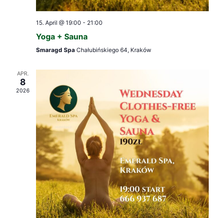
15. April @ 19:00
-
21:00
Yoga + Sauna
Smaragd Spa
Chałubińskiego 64, Kraków
APR.
8
2026