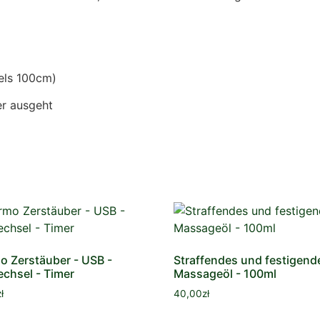
els 100cm)
r ausgeht
o Zerstäuber - USB -
Straffendes und festigend
chsel - Timer
Massageöl - 100ml
ł
40,00
zł