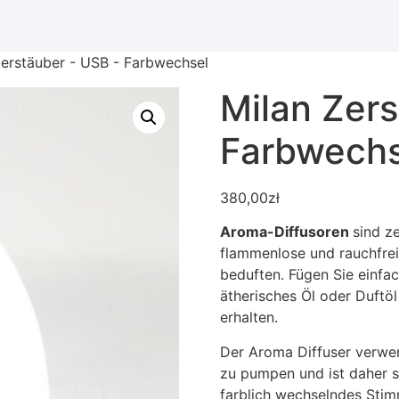
Zerstäuber - USB - Farbwechsel
Milan Zers
Farbwechs
380,00
zł
Aroma-Diffusoren
sind ze
flammenlose und rauchfrei
beduften. Fügen Sie einfa
ätherisches Öl oder Duftöl
erhalten.
Der Aroma Diffuser verwen
zu pumpen und ist daher se
farblich wechselndes Stim