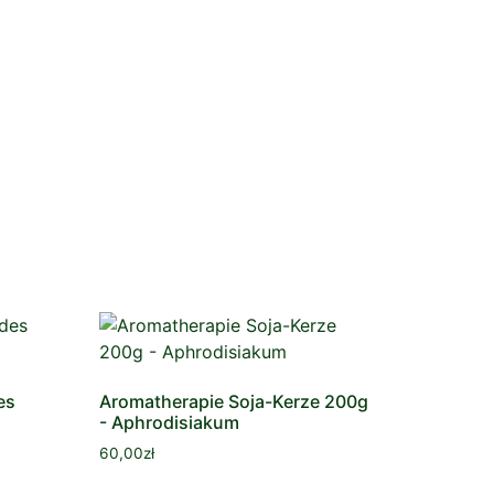
es
Aromatherapie Soja-Kerze 200g
- Aphrodisiakum
60,00
zł