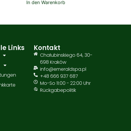
In den Warenkorb
le Links
Kontakt
Chałubinskiego 64, 30-
698 Kraków
info@emeraldspa.pl
ltungen
+48 666 937 687
Mo-So 11:00 - 22:00 Uhr
kkarte
Rückgabepolitik