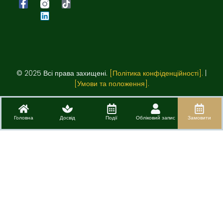
© 2025 Всі права захищені.
[Політика конфіденційності].
|
[Умови та положення].
Головна
Досвід
Події
Обліковий запис
Замовити