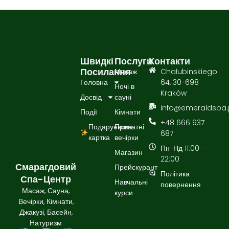
Швидкі
Послуги
Контакти
Посилання
Масаж
Chałubinskiego
Головна
64, 30-698
Ночі в
Kraków
Досвід
сауні
info@emeraldspa.
Події
Кімнати
+48 666 937
Подарункова
Приватні
687
картка
вечірки
Пн-Нд 11:00 -
Магазин
22:00
Смарагдовий
Прейскурант
Політика
Спа-Центр
Навчальні
повернення
Масаж, Сауна,
курси
Вечірки, Кімнати,
Джакузі, Басейн,
Натуризм