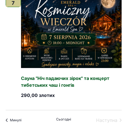
7
Сауна "Ніч падаючих зірок" та концерт
тибетських чаш і гонгів
290,00 злотих
Сьогодні
Поді
Наступна
Події
Минулі