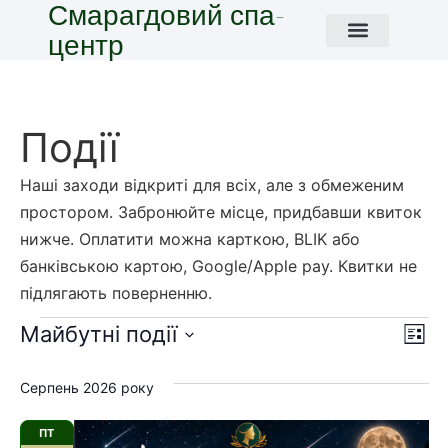
Смарагдовий спа-
центр
Події
Наші заходи відкриті для всіх, але з обмеженим
простором.
Забронюйте місце, придбавши квиток
нижче. Оплатити можна карткою, BLIK або
банківською картою, Google/Apple pay. Квитки не
підлягають поверненню.
Пе
По
Майбутні події
Спис
Обрати
На
нав
дату.
Серпень 2026 року
пе
ПТ