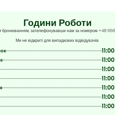
Години Роботи
ім бронюванням, зателефонувавши нам за номером +48 66
Ми не відкриті для випадкових відвідувачів.
11:00
лок
11:00
к
11:00
11:00
11:00
я
11:00
11:00