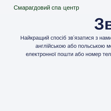
Смарагдовий спа-центр
З
Найкращий спосіб зв'язатися з на
англійською або польською мо
електронної пошти або номер те