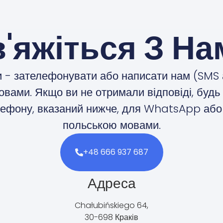
в'яжіться З На
ми - зателефонувати або написати нам (SM
вами. Якщо ви не отримали відповіді, будь
лефону, вказаний нижче, для WhatsApp або 
польською мовами.
+48 666 937 687
Адреса
Chałubińskiego 64,
30-698 Краків