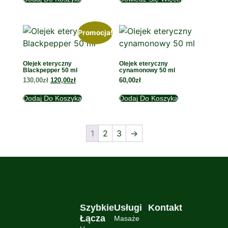
Promocja!
Olejek eteryczny
Olejek eteryczny
Blackpepper 50 ml
cynamonowy 50 ml
130,00
zł
120,00
zł
60,00
zł
Dodaj Do Koszyka
Dodaj Do Koszyka
1
2
3
→
Szybkie
Usługi
Kontakt
Łącza
Masaże