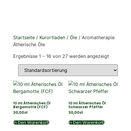
Raum in ein Heiligtum der Ruhe - sie erfüllen die Luft
mit eleganten, stimmungsaufhellenden Aromen, die
Körper und Geist nähren.
Startseite
/
Kurortladen
/
Öle
/ Aromatherapie
Ätherische Öle
Ergebnisse 1 – 16 von 27 werden angezeigt
10 ml Ätherisches Öl
10 ml Ätherisches Öl
Bergamotte (FCF)
Schwarzer Pfeffer
30,00
zł
30,00
zł
In Den Warenkorb
In Den Warenkorb