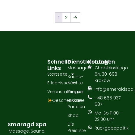
1
2
→
Schnelle
Dienstleistungen
Kontakt
Links
Massagen
Chałubinskiego
Startseite
64, 30-698
Sauna-
Kraków
Erlebnisse
Nächte
info@emeraldspa.
Veranstaltungen
Zimmer
+48 666 937
Geschenkkarte
Private
687
Parteien
Mo-So 11:00 -
Shop
22:00 Uhr
Smaragd Spa
Die
Rückgabepolitik
Preisliste
Massage, Sauna,