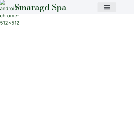
Smaragd Spa
Aromatherapie
Ätherische Öle
Erwecken Sie Ihre Sinne mit unseren hochwertigen
ätherischen Ölen, die fachmännisch aus den
reinsten Pflanzen destilliert werden, um die Essenz
der Heilkraft der Natur zu liefern. Jedes Öl wurde für
die Aromatherapie und das ganzheitliche
Wohlbefinden entwickelt, um den Geist zu beruhigen,
das Gleichgewicht wiederherzustellen und den Geist
zu beleben.
Diese konzentrierten Naturmischungen eignen sich
perfekt für Diffusoren, Entspannungsrituale oder
therapeutische Massagen und verwandeln jeden