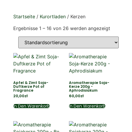
Startseite
/
Kurortladen
/ Kerzen
Ergebnisse 1 – 16 von 26 werden angezeigt
Apfel & Zimt Soja-
Aromatherapie Soja-
Duftkerze Pot of
Kerze 200g -
Fragrance
Aphrodisiakum
20,00
zł
60,00
zł
In Den Warenkorb
In Den Warenkorb