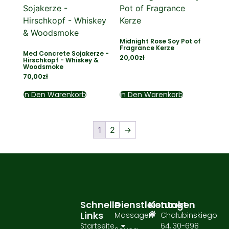
Midnight Rose Soy Pot of
Fragrance Kerze
Med Concrete Sojakerze -
20,00
zł
Hirschkopf - Whiskey &
Woodsmoke
70,00
zł
In Den Warenkorb
In Den Warenkorb
1
2
→
Schnelle
Dienstleistungen
Kontakt
Links
Massagen
Chałubinskiego
Startseite
64, 30-698