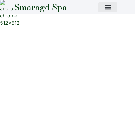
Smaragd Spa
Kerzen
Tauchen Sie ein in das beruhigende Licht und die
exquisiten Aromen unserer natürlichen Sojakerzen.
Jede Kerze wird hergestellt, um das Wohlbefinden
durch die Kraft der Aromatherapie zu steigern,
indem reine ätherische Öle mit sauber brennendem
Sojawachs für ein gesünderes, nachhaltiges Erlebnis
gemischt werden.
Egal, ob Sie Ruhe, Konzentration oder Verjüngung
suchen, unsere Kerzen erfüllen jeden Raum mit
fesselnden Düften, die die Stimmung heben, den
Geist ausgleichen und alltägliche Momente in
luxuriöse Rituale der Gelassenheit verwandeln.