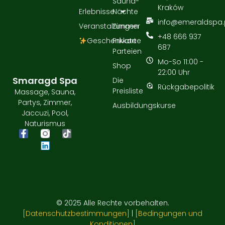
Sauna-
Kraków
Erlebnisse
Nächte
info@emeraldspa.
Veranstaltungen
Zimmer
+48 666 937
Geschenkkarte
Private
687
Parteien
Mo-So 11:00 -
Shop
22:00 Uhr
Smaragd Spa
Die
Rückgabepolitik
Preisliste
Massage, Sauna,
Partys, Zimmer,
Ausbildungskurse
Jaccuzi, Pool,
Naturismus
© 2025 Alle Rechte vorbehalten.
[Datenschutzbestimmungen]
|
[Bedingungen und
Konditionen]